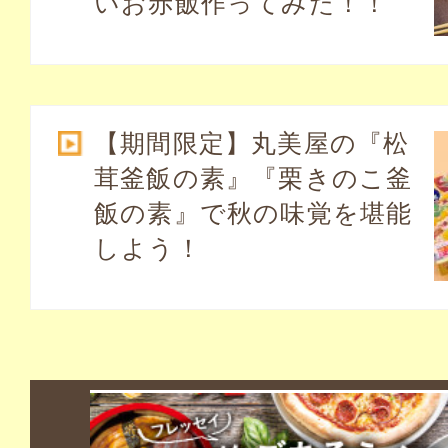
いお赤飯作ってみた！！
【期間限定】丸美屋の『松
茸釜飯の素』『栗きのこ釜
飯の素』で秋の味覚を堪能
しよう！