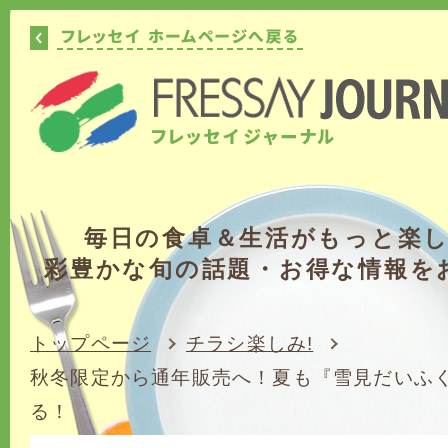
毎日の食卓＆生活がもっと楽
彩豊かな旬の話題・お得な情報を
トップページ
チラシ楽しみ!
秋冬限定から通年販売へ！夏も『雪見だいふ
る！