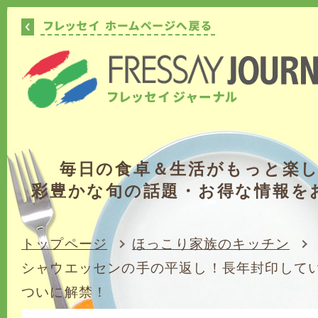
毎日の食卓＆生活がもっと楽
彩豊かな旬の話題・お得な情報を
トップページ
ほっこり家族のキッチン
シャウエッセンの手の平返し！長年封印して
ついに解禁！