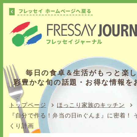
毎日の食卓＆生活がもっと楽
彩豊かな旬の話題・お得な情報を
トップページ
ほっこり家族のキッチン
『自分で作る！弁当の日inぐんま』に密着！ 
くり計画