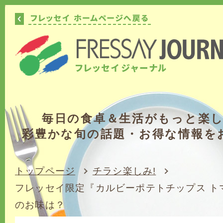
毎日の食卓＆生活がもっと楽
彩豊かな旬の話題・お得な情報を
トップページ
チラシ楽しみ!
フレッセイ限定『カルビーポテトチップス ト
のお味は？