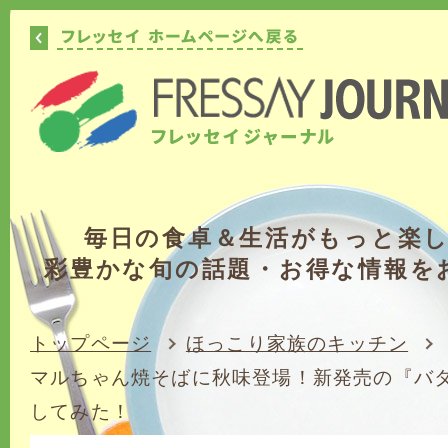
毎日の食卓＆生活がもっと楽
彩豊かな旬の話題・お得な情報を
トップページ
ほっこり家族のキッチン
マルちゃん焼そばに秋味登場！新発売の『バ
してみた！