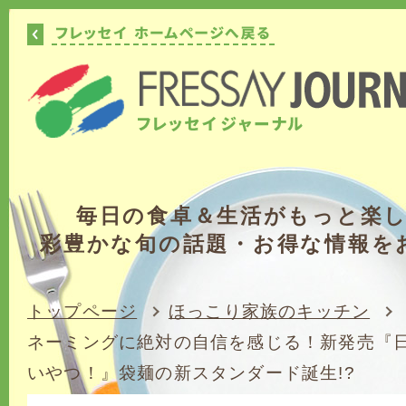
毎日の食卓＆生活がもっと楽
彩豊かな旬の話題・お得な情報を
トップページ
ほっこり家族のキッチン
ネーミングに絶対の自信を感じる！新発売『
いやつ！』袋麺の新スタンダード誕生!?