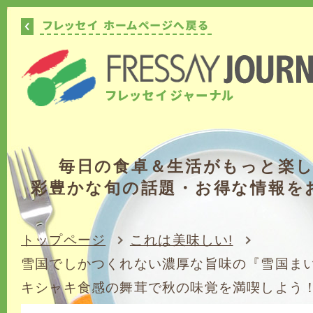
毎日の食卓＆生活がもっと楽
彩豊かな旬の話題・お得な情報を
トップページ
これは美味しい!
雪国でしかつくれない濃厚な旨味の『雪国まいた
キシャキ食感の舞茸で秋の味覚を満喫しよう