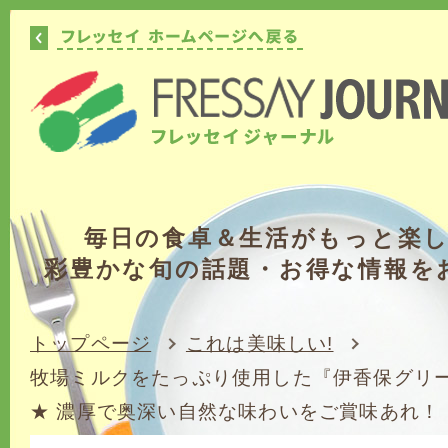
毎日の食卓＆生活がもっと楽
彩豊かな旬の話題・お得な情報を
トップページ
これは美味しい!
牧場ミルクをたっぷり使用した『伊香保グリ
★ 濃厚で奥深い自然な味わいをご賞味あれ！