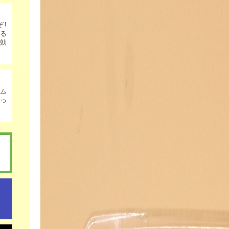
ぞ!
いる
効
ム
っ