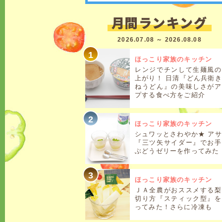
2026.07.08 ～ 2026.08.08
ほっこり家族のキッチン
レンジでチンして生麺風の
上がり！ 日清『どん兵衛
ねうどん』の美味しさがア
プする食べ方をご紹介
ほっこり家族のキッチン
シュワッとさわやか★ ア
『三ツ矢サイダー』でお手
ぶどうゼリーを作ってみた
ほっこり家族のキッチン
ＪＡ全農がおススメする梨
切り方『スティック型』を
ってみた！さらに冷凍も