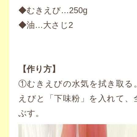
◆むきえび…250g
◆油…大さじ2
【作り方】
①むきえびの水気を拭き取る
えびと「下味粉」を入れて、
ぶす。