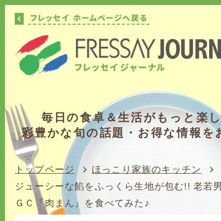
毎日の食卓＆生活がもっと楽
彩豊かな旬の話題・お得な情報を
トップページ
ほっこり家族のキッチン
ジューシーな餡をふっくら生地が包む!! 老若
ＧＣ『肉まん』を食べてみた♪