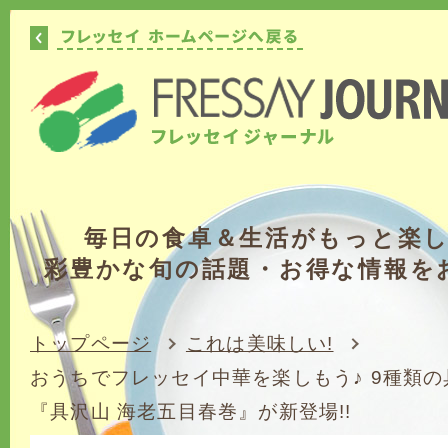
毎日の食卓＆生活がもっと楽
彩豊かな旬の話題・お得な情報を
トップページ
これは美味しい!
おうちでフレッセイ中華を楽しもう♪ 9種類
『具沢山 海老五目春巻』が新登場!!