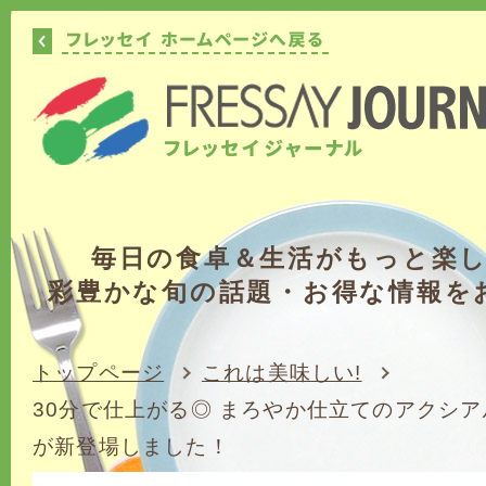
毎日の食卓＆生活がもっと楽
彩豊かな旬の話題・お得な情報を
トップページ
これは美味しい!
30分で仕上がる◎ まろやか仕立てのアクシ
が新登場しました！