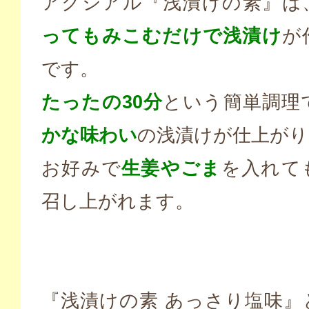
アクシアル『浅漬けの素』は
ってもみこむだけで浅漬け
が
です。
たったの30分
という簡単調理
かな味わい
の浅漬けが仕上がり
お好みで
生姜やごま
を入れて
召し上がれます。
『浅漬けの素 あっさり塩味』