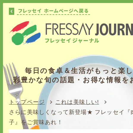
毎日の食卓＆生活がもっと楽
彩豊かな旬の話題・お得な情報を
トップページ
これは美味しい!
さらに美味しくなって新登場★ フレッセイ『
子』をご賞味あれ！