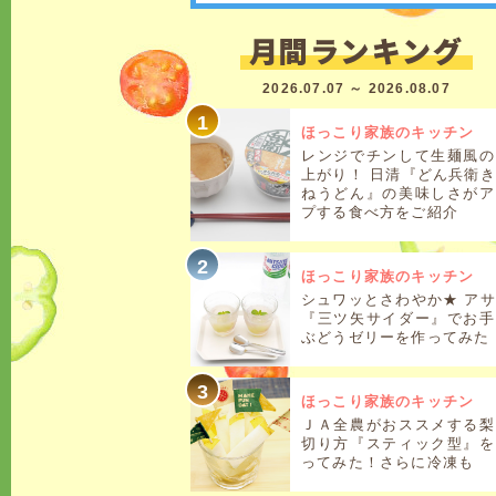
2026.07.07 ～ 2026.08.07
ほっこり家族のキッチン
レンジでチンして生麺風の
上がり！ 日清『どん兵衛
ねうどん』の美味しさがア
プする食べ方をご紹介
ほっこり家族のキッチン
シュワッとさわやか★ ア
『三ツ矢サイダー』でお手
ぶどうゼリーを作ってみた
ほっこり家族のキッチン
ＪＡ全農がおススメする梨
切り方『スティック型』を
ってみた！さらに冷凍も