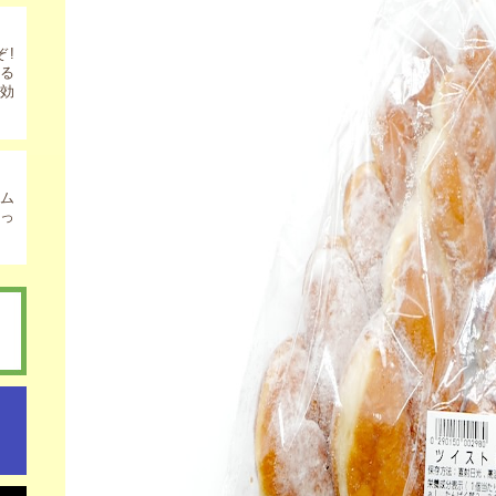
ぞ!
いる
効
ム
っ